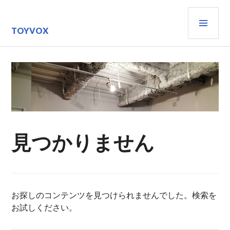
コ
メ
ン
テ
イ
TOYVOX
ン
ン
ツ
メ
へ
ニ
移
動
ュ
ー
見つかりません
お探しのコンテンツを見つけられませんでした。検索を
お試しください。