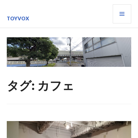
コ
メ
ン
テ
イ
TOYVOX
ン
ン
ツ
メ
へ
ニ
移
動
ュ
ー
タグ:
カフェ